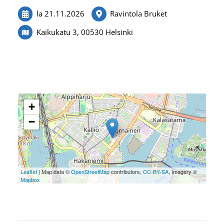
la 21.11.2026
Ravintola Bruket
Kaikukatu 3, 00530 Helsinki
+
−
Leaflet
| Map data ©
OpenStreetMap
contributors,
CC-BY-SA
, Imagery ©
Mapbox