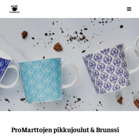
Siirry
ProMartat ry
Val
sivun
sisältöön
ProMarttojen pikkujoulut & Brunssi