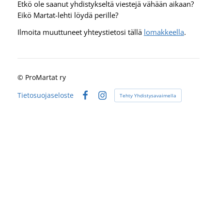
Etkö ole saanut yhdistykseltä viestejä vähään aikaan?
Eikö Martat-lehti löydä perille?
Ilmoita muuttuneet yhteystietosi tällä
lomakkeella
.
©
ProMartat ry
Tietosuojaseloste
Tehty Yhdistysavaimella
Facebook
Instagram