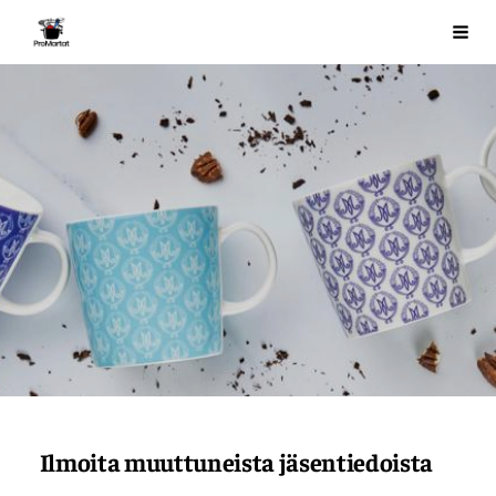
Siirry
ProMartat ry
Val
sivun
sisältöön
Ilmoita muuttuneista jäsentiedoista