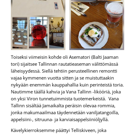
Toiseksi viimeisin kohde oli Asematori (Balti Jaaman
tori) sijaitsee Tallinnan rautatieaseman välittömässä
läheisyydessä. Siellä tehtiin perusteellinen remontti
vajaa kymmenen vuotta sitten ja se muistuttaakin
nykyään enemmän kauppahallia kuin perinteistä toria.
Nautimme täällä kahvia ja Vana Tallinn -likööriä, joka
on yksi Viron tunnetuimmista tuotemerkeistä. Vana
Tallinn sisältää Jamaikalta peräisin olevaa rommia,
jonka makumaailmaa täydennetään vaniljatangoilla,
appelsiini-, sitruuna- ja karviaisappelsiiniöljyllä.
Kävelykierroksemme päättyi
Telliskiveen, joka