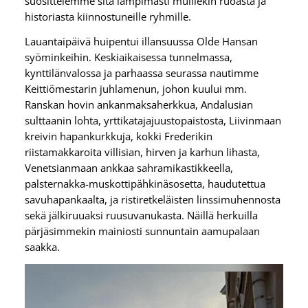
suosittelemme sitä lämpimästi muillekin ruoasta ja
historiasta kiinnostuneille ryhmille.
Lauantaipäivä huipentui illansuussa Olde Hansan
syöminkeihin. Keskiaikaisessa tunnelmassa,
kynttilänvalossa ja parhaassa seurassa nautimme
Keittiömestarin juhlamenun, johon kuului mm.
Ranskan hovin ankanmaksaherkkua, Andalusian
sulttaanin lohta, yrttikatajajuustopaistosta, Liivinmaan
kreivin hapankurkkuja, kokki Frederikin
riistamakkaroita villisian, hirven ja karhun lihasta,
Venetsianmaan ankkaa sahramikastikkeella,
palsternakka-muskottipähkinäsosetta, haudutettua
savuhapankaalta, ja ristiretkeläisten linssimuhennosta
sekä jälkiruuaksi ruusuvanukasta. Näillä herkuilla
pärjäsimmekin mainiosti sunnuntain aamupalaan
saakka.