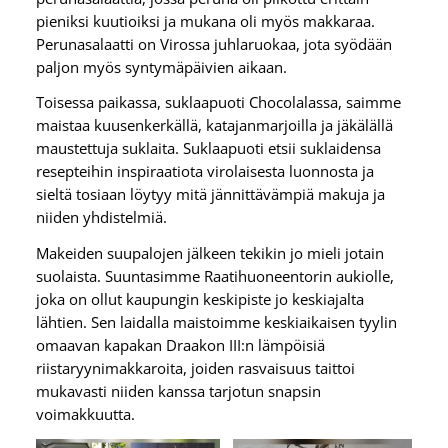
pieniksi kuutioiksi ja mukana oli myös makkaraa.
Perunasalaatti on Virossa juhlaruokaa, jota syödään
paljon myös syntymäpäivien aikaan.
Toisessa paikassa, suklaapuoti Chocolalassa, saimme
maistaa kuusenkerkällä, katajanmarjoilla ja jäkälällä
maustettuja suklaita. Suklaapuoti etsii suklaidensa
resepteihin inspiraatiota virolaisesta luonnosta ja
sieltä tosiaan löytyy mitä jännittävämpiä makuja ja
niiden yhdistelmiä.
Makeiden suupalojen jälkeen tekikin jo mieli jotain
suolaista. Suuntasimme Raatihuoneentorin aukiolle,
joka on ollut kaupungin keskipiste jo keskiajalta
lähtien. Sen laidalla maistoimme keskiaikaisen tyylin
omaavan kapakan Draakon III:n lämpöisiä
riistaryynimakkaroita, joiden rasvaisuus taittoi
mukavasti niiden kanssa tarjotun snapsin
voimakkuutta.