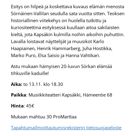
Esitys on hilpeä ja koskettava kuvaus elämän menosta
Sörnäinen-Vallilan seudulla sata vuotta sitten. Teoksen
historiallinen viitekehys on huolella tutkittu ja
kuriositeettina esityksessä kuullaan aitoa sakilaisten
kieltä, jota Kapsäkin kulmilla noihin aikoihin puhuttiin.
Lavalla loistavat näyttelijät ja muusikot Karlo
Haapiainen, Henrik Hammarberg, Juha Hostikka,
Marko Puro, Elsa Saisio ja Hanna Vahtikari.
Astu mukaan hämyisen 20-luvun Sörkan elämää
tihkuville kaduille!
Aika:
to 13.11. klo 18.30
Paikka
: Musiikkiteatteri Kapsäkki, Hämeentie 68
Hinta
: 45€
Mukaan mahtuu 30 ProMarttaa
Tapahtumailmoittautumisrekisterin tietosuojaseloste