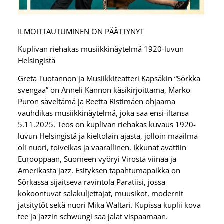
ILMOITTAUTUMINEN ON PÄÄTTYNYT
Kuplivan riehakas musiikkinäytelmä 1920-luvun
Helsingistä
Greta Tuotannon ja Musiikkiteatteri Kapsäkin “Sörkka
svengaa” on Anneli Kannon käsikirjoittama, Marko
Puron säveltämä ja Reetta Ristimäen ohjaama
vauhdikas musiikkinäytelmä, joka saa ensi-iltansa
5.11.2025. Teos on kuplivan riehakas kuvaus 1920-
luvun Helsingistä ja kieltolain ajasta, jolloin maailma
oli nuori, toiveikas ja vaarallinen. Ikkunat avattiin
Eurooppaan, Suomeen vyöryi Virosta viinaa ja
Amerikasta jazz. Esityksen tapahtumapaikka on
Sörkassa sijaitseva ravintola Paratiisi, jossa
kokoontuvat salakuljettajat, muusikot, modernit
jatsitytöt sekä nuori Mika Waltari. Kupissa kuplii kova
tee ja jazzin schwungi saa jalat vispaamaan.