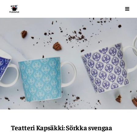
Siirry
ProMartat ry
Val
sivun
sisältöön
Teatteri Kapsäkki: Sörkka svengaa