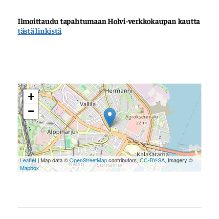
Ilmoittaudu tapahtumaan Holvi-verkkokaupan kautta
tästä linkistä
+
−
Leaflet
| Map data ©
OpenStreetMap
contributors,
CC-BY-SA
, Imagery ©
Mapbox