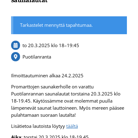
Tarkastelet mennyttä tapahtumaa.
to 20.3.2025
klo 18
–
19:45
Puotilanranta
Ilmoittautuminen alkaa 24.2.2025
Promarttojen saunakerholle on varattu
Puotilanrannan saunalautat torstaina 20.3.2025 klo
18-19.45. Käytössämme ovat molemmat puulla
lämpenevät saunat lauttoineen. Myös mereen pääsee
pulahtamaan suoraan lautalta!
Lisätietoa lautoista löytyy
täältä
Aika
: torstai 20.3.2025 klo 18-19.45