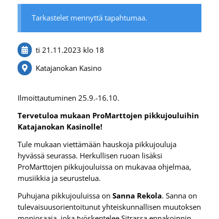
Tarkastelet mennyttä tapahtumaa.
ti 21.11.2023
klo 18
Katajanokan Kasino
Ilmoittautuminen 25.9.-16.10.
Tervetuloa mukaan ProMarttojen pikkujouluihin
Katajanokan Kasinolle!
Tule mukaan viettämään hauskoja pikkujouluja
hyvässä seurassa. Herkullisen ruoan lisäksi
ProMarttojen pikkujouluissa on mukavaa ohjelmaa,
musiikkia ja seurustelua.
Puhujana pikkujouluissa on
Sanna Rekola
. Sanna on
tulevaisuusorientoitunut yhteiskunnallisen muutoksen
moniosaaja, joka työskentelee Sitrassa ennakoinnin