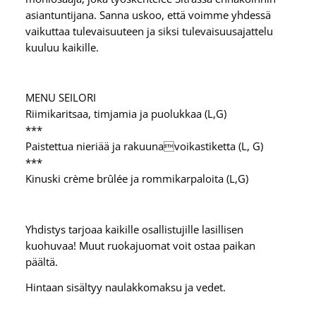
asiantuntijana. Sanna uskoo, että voimme yhdessä
vaikuttaa tulevaisuuteen ja siksi tulevaisuusajattelu
kuuluu kaikille.
MENU SEILORI
Riimikaritsaa, timjamia ja puolukkaa (L,G)
***
Paistettua nieriää ja rakuunavoikastiketta (L, G)
***
Kinuski crème brûlée ja rommikarpaloita (L,G)
Yhdistys tarjoaa kaikille osallistujille lasillisen
kuohuvaa! Muut ruokajuomat voit ostaa paikan
päältä.
Hintaan sisältyy naulakkomaksu ja vedet.