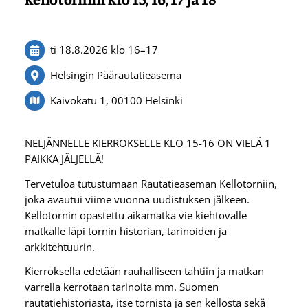
ti 18.8.2026
klo 16
–
17
Helsingin Päärautatieasema
Kaivokatu 1, 00100 Helsinki
NELJÄNNELLE KIERROKSELLE KLO 15-16 ON VIELÄ 1
PAIKKA JÄLJELLÄ!
Tervetuloa tutustumaan Rautatieaseman Kellotorniin,
joka avautui viime vuonna uudistuksen jälkeen.
Kellotornin opastettu aikamatka vie kiehtovalle
matkalle läpi tornin historian, tarinoiden ja
arkkitehtuurin.
Kierroksella edetään rauhalliseen tahtiin ja matkan
varrella kerrotaan tarinoita mm. Suomen
rautatiehistoriasta, itse tornista ja sen kellosta sekä