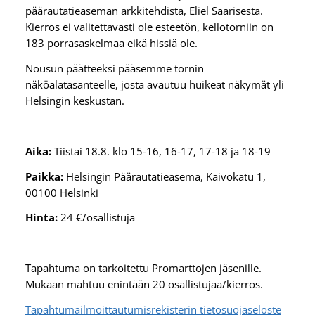
päärautatieaseman arkkitehdista, Eliel Saarisesta.
Kierros ei valitettavasti ole esteetön, kellotorniin on
183 porrasaskelmaa eikä hissiä ole.
Nousun päätteeksi pääsemme tornin
näköalatasanteelle, josta avautuu huikeat näkymät yli
Helsingin keskustan.
Aika:
Tiistai 18.8. klo 15-16, 16-17, 17-18 ja 18-19
Paikka:
Helsingin Päärautatieasema, Kaivokatu 1,
00100 Helsinki
Hinta:
24 €/osallistuja
Tapahtuma on tarkoitettu Promarttojen jäsenille.
Mukaan mahtuu enintään 20 osallistujaa/kierros.
Tapahtumailmoittautumisrekisterin tietosuojaseloste