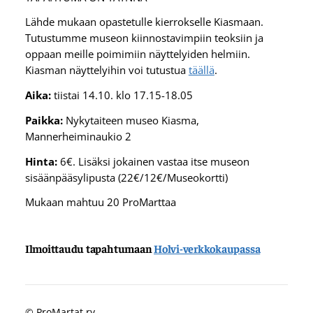
Lähde mukaan opastetulle kierrokselle Kiasmaan.
Tutustumme museon kiinnostavimpiin teoksiin ja
oppaan meille poimimiin näyttelyiden helmiin.
Kiasman näyttelyihin voi tutustua
täällä
.
Aika:
tiistai 14.10. klo 17.15-18.05
Paikka:
Nykytaiteen museo Kiasma,
Mannerheiminaukio 2
Hinta:
6€. Lisäksi jokainen vastaa itse museon
sisäänpääsylipusta (22€/12€/Museokortti)
Mukaan mahtuu 20 ProMarttaa
Ilmoittaudu tapahtumaan
Holvi-verkkokaupassa
©
ProMartat ry