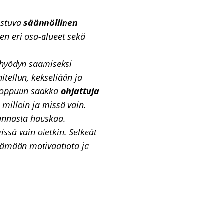
ustuva
säännöllinen
sen eri osa-alueet sekä
shyödyn saamiseksi
itellun, kekseliään ja
 loppuun saakka
ohjattuja
ä milloin ja missä vain.
kunnasta hauskaa.
ssä vain oletkin. Selkeät
pitämään motivaatiota ja