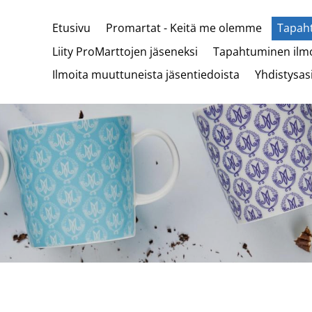
Etusivu
Promartat - Keitä me olemme
Tapaht
Liity ProMarttojen jäseneksi
Tapahtuminen ilmo
Ilmoita muuttuneista jäsentiedoista
Yhdistysas