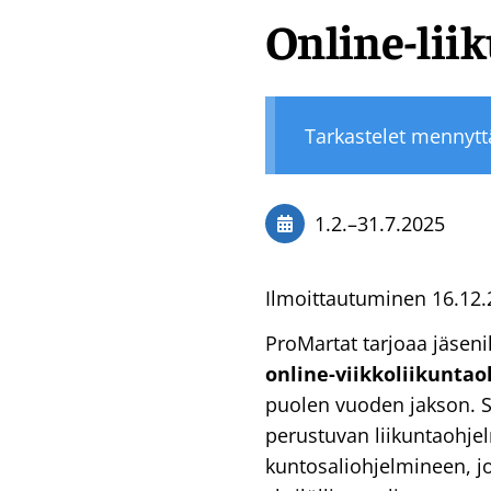
Online-lii
Tarkastelet mennyt
1.2.
–
31.7.2025
Ilmoittautuminen 16.12.
ProMartat tarjoaa jäsen
online-viikkoliikuntao
puolen vuoden jakson. S
perustuvan liikuntaohje
kuntosaliohjelmineen, j