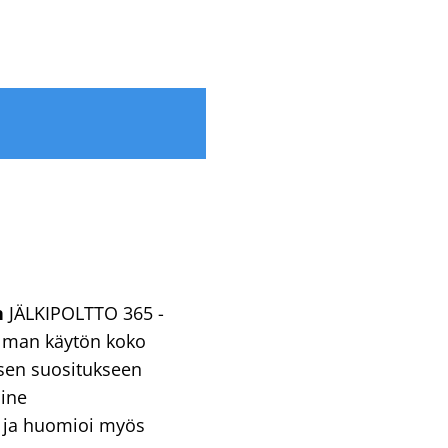
n
JÄLKIPOLTTO 365 -
lman käytön koko
isen suositukseen
uine
a ja huomioi myös