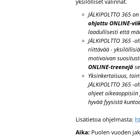
yksilölliset valinnat.
JÄLKIPOLTTO 365 on a
ohjattu ONLINE-vii
laadullisesti että mää
JÄLKIPOLTTO 365 -ohj
riittävää - yksilölli
motivoivan suositus
ONLINE-treenejä
s
Yksinkertaisuus, toi
JÄLKIPOLTTO 365 -ohj
ohjeet oikeaoppisiin 
hyvää fyysistä kunto
Lisätietoa ohjelmasta:
h
Aika:
Puolen vuoden ja