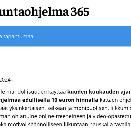
kuntaohjelma 365
tä tapahtumaa.
2024 -
ille mahdollisuuden käyttää
kuuden kuukauden aja
hjelmaa edullisella 10 euron hinnalla
kattaen ohje
aat yksinkertaisen, selkeän ja monipuolisen, liikkum
lman ohjattuine online-treeneineen ja video-opastett
oka motivoi säännölliseen liikuntaan hauskalla tavall