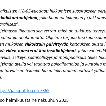
ikuisten (18-65-vuotiaat) liikkumisen suositukseen per
kkoliikuntaohjelma
, joka huomioi liikunnan ja liikkumi
rällisesti.
elmassa liikutaan sen verran, mikä on tutkitusti tervey
siä valintoja unohtamatta. Ohjelma tarjoaa tarkkaan suunn
ten mukaisen
viikoittain päivittyvän
kattauksen alusta
ekä
video-opastetut kuntosaliohjelmat
, jotka voi tehd
mivuus, selkeys, säännöllisyys ja monipuolisuus tekee lii
elman avulla voi tauottaa paikallaanoloa ja kuntoilla mi
ja turvallisiin tekniikoihin ja liikeratoihin auttavat yllä
a.
ttps://jalkipoltto.com/365
kso helmikuusta heinäkuuhun 2025