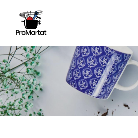
Siirry
sivun
sisältöön
ProMartat ry