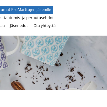
umat ProMarttojen jäsenille
ittautumis- ja peruutusehdot
iaa
Jäsenedut
Ota yhteyttä