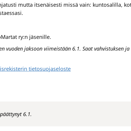
ohjatusti mutta itsenäisesti missä vain: kuntosalilla, ko
staessasi.
artat ry:n jäsenille.
n vuoden jaksoon viimeistään 6.1. Saat vahvistuksen j
rekisterin tietosuojaseloste
päättynyt 6.1.