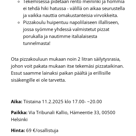
Tekemisessä pidetään rento meininki ja hommia
ei tehdä hiki hatussa - välillä on aikaa seurustella
ja vaikka nauttia omakustanteisia virvokkeita.
Pizzakoulu huipentuu napolilaiseen illalliseen,
jossa syömme yhdessä valmistetut pizzat
porukalla ja nautimme italialaisesta
tunnelmasta!
Ota pizzakouluun mukaan noin 2 litran säilytysrasia,
johon voit pakata mukaan itse tekemäsi pizzataikinan.
Essut saamme lainaksi paikan päältä ja erillisille
sisäkengille ei ole tarvetta.
Aika:
Tiistaina 11.2.2025 klo 17.00- ~20.00
Paikka:
Via Tribunali Kallio, Hämeentie 33, 00500
Helsinki
Hinta:
69 €/osallistuja