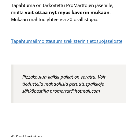
Tapahtuma on tarkoitettu ProMarttojen jäsenille,
mutta
voit ottaa nyt myös kaverin mukaan
.
Mukaan mahtuu yhteensä 20 osallistujaa.
Tapahtumailmoittautumisrekisterin tietosuojaseloste
Pizzakoulun kaikki paikat on varattu. Voit
tiedustella mahdollisia peruutuspaikkoja
sähköpostilla promartat@hotmail.com
©
ProMartat ry