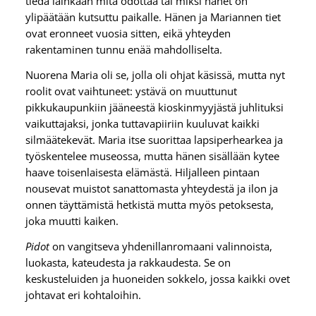
tiedä lainkaan mitä odottaa tai miksi hänet on
ylipäätään kutsuttu paikalle. Hänen ja Mariannen tiet
ovat eronneet vuosia sitten, eikä yhteyden
rakentaminen tunnu enää mahdolliselta.
Nuorena Maria oli se, jolla oli ohjat käsissä, mutta nyt
roolit ovat vaihtuneet: ystävä on muuttunut
pikkukaupunkiin jääneestä kioskinmyyjästä juhlituksi
vaikuttajaksi, jonka tuttavapiiriin kuuluvat kaikki
silmäätekevät. Maria itse suorittaa lapsiperhearkea ja
työskentelee museossa, mutta hänen sisällään kytee
haave toisenlaisesta elämästä. Hiljalleen pintaan
nousevat muistot sanattomasta yhteydestä ja ilon ja
onnen täyttämistä hetkistä mutta myös petoksesta,
joka muutti kaiken.
Pidot
on vangitseva yhdenillanromaani valinnoista,
luokasta, kateudesta ja rakkaudesta. Se on
keskusteluiden ja huoneiden sokkelo, jossa kaikki ovet
johtavat eri kohtaloihin.