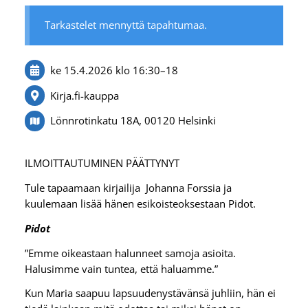
Tarkastelet mennyttä tapahtumaa.
ke 15.4.2026
klo 16:30
–
18
Kirja.fi-kauppa
Lönnrotinkatu 18A, 00120 Helsinki
ILMOITTAUTUMINEN PÄÄTTYNYT
Tule tapaamaan kirjailija Johanna Forssia ja
kuulemaan lisää hänen esikoisteoksestaan Pidot.
Pidot
”Emme oikeastaan halunneet samoja asioita.
Halusimme vain tuntea, että haluamme.”
Kun Maria saapuu lapsuudenystävänsä juhliin, hän ei