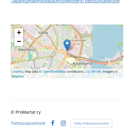
Tapahtumailmoittautumisrekisterin tietosuojaseloste
+
−
Leaflet
| Map data ©
OpenStreetMap
contributors,
CC-BY-SA
, Imagery ©
Mapbox
©
ProMartat ry
Tietosuojaseloste
Tehty Yhdistysavaimella
Facebook
Instagram