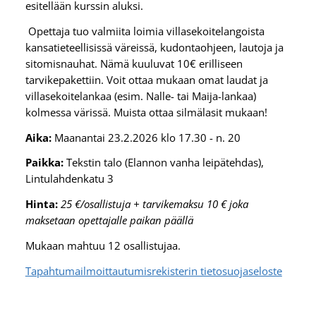
esitellään kurssin aluksi.
Opettaja tuo valmiita loimia villasekoitelangoista
kansatieteellisissä väreissä, kudontaohjeen, lautoja ja
sitomisnauhat. Nämä kuuluvat 10€ erilliseen
tarvikepakettiin. Voit ottaa mukaan omat laudat ja
villasekoitelankaa (esim. Nalle- tai Maija-lankaa)
kolmessa värissä. Muista ottaa silmälasit mukaan!
Aika:
Maanantai 23.2.2026 klo 17.30 - n. 20
Paikka:
Tekstin talo (Elannon vanha leipätehdas),
Lintulahdenkatu 3
Hinta:
25 €/osallistuja + tarvikemaksu 10 € joka
maksetaan opettajalle paikan päällä
Mukaan mahtuu 12 osallistujaa.
Tapahtumailmoittautumisrekisterin tietosuojaseloste