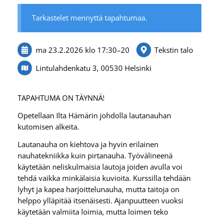
Tarkastelet mennyttä tapahtumaa.
ma 23.2.2026
klo 17:30
–
20
Tekstin talo
Lintulahdenkatu 3, 00530 Helsinki
TAPAHTUMA ON TÄYNNÄ!
Opetellaan Ilta Hämärin johdolla lautanauhan
kutomisen alkeita.
Lautanauha on kiehtova ja hyvin erilainen
nauhatekniikka kuin pirtanauha. Työvälineenä
käytetään neliskulmaisia lautoja joiden avulla voi
tehdä vaikka minkälaisia kuvioita. Kurssilla tehdään
lyhyt ja kapea harjoittelunauha, mutta taitoja on
helppo ylläpitää itsenäisesti. Ajanpuutteen vuoksi
käytetään valmiita loimia, mutta loimen teko