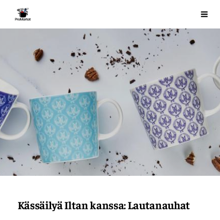
Siirry
ProMartat ry
Val
sivun
sisältöön
Kässäilyä Iltan kanssa: Lautanauhat