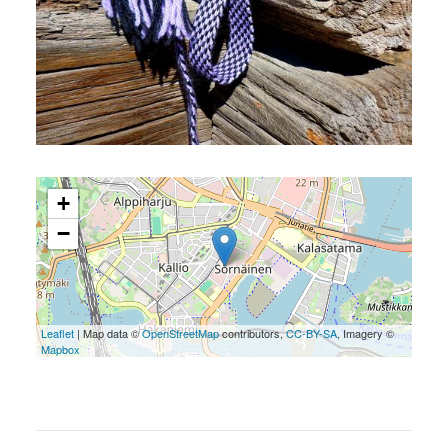
+
−
Leaflet
| Map data ©
OpenStreetMap
contributors,
CC-BY-SA
, Imagery ©
Mapbox