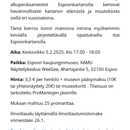
alkuperäisaineistot Espoonkartanolta kertovat
havainnollisesti kartanon elämästä ja muutoksista
siellä eri vuosisatoina.
Tämä kierros toimii mainiona introna myöhemmin
keväällä järjestettävällä opastuksella itse
Espoonkartanolla.
Aika:
Keskiviikko 5.2.2025. klo 17.00 - 18.00
Paikka:
Espoon kaupunginmuseo, KAMU
Näyttelykeskus WeeGee, Ahertajantie 5, 02100 Espoo
Hinta:
3,5 € per henkilö + museon pääsymaksu (10€
tai yhteisnäyttely 20€) tai museokortti . Tilaisuus on
tarkoitettu ProMarttojen jäsenille.
Mukaan mahtuu 25 promarttaa.
Ilmoittaudu täyttämällä ilmoittautumislomake
viimeistään 26.1.