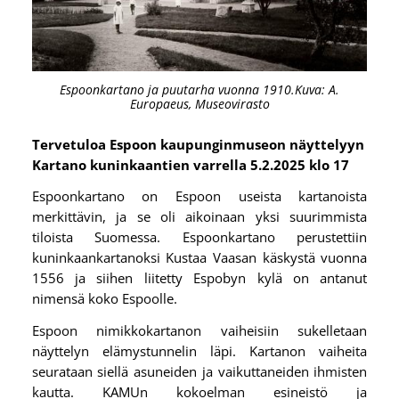
Espoonkartano ja puutarha vuonna 1910.Kuva: A.
Europaeus, Museovirasto
Tervetuloa Espoon kaupunginmuseon näyttelyyn
Kartano kuninkaantien varrella 5.2.2025 klo 17
Espoonkartano on Espoon useista kartanoista
merkittävin, ja se oli aikoinaan yksi suurimmista
tiloista Suomessa. Espoonkartano perustettiin
kuninkaankartanoksi Kustaa Vaasan käskystä vuonna
1556 ja siihen liitetty Espobyn kylä on antanut
nimensä koko Espoolle.
Espoon nimikkokartanon vaiheisiin sukelletaan
näyttelyn elämystunnelin läpi. Kartanon vaiheita
seurataan siellä asuneiden ja vaikuttaneiden ihmisten
kautta. KAMUn kokoelman esineistö ja