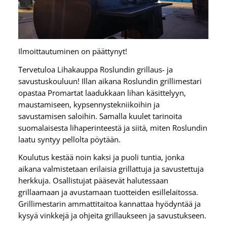
Ilmoittautuminen on päättynyt!
Tervetuloa Lihakauppa Roslundin grillaus- ja
savustuskouluun! Illan aikana Roslundin grillimestari
opastaa Promartat laadukkaan lihan käsittelyyn,
maustamiseen, kypsennystekniikoihin ja
savustamisen saloihin. Samalla kuulet tarinoita
suomalaisesta lihaperinteestä ja siitä, miten Roslundin
laatu syntyy pellolta pöytään.
Koulutus kestää noin kaksi ja puoli tuntia, jonka
aikana valmistetaan erilaisia grillattuja ja savustettuja
herkkuja. Osallistujat pääsevät halutessaan
grillaamaan ja avustamaan tuotteiden esillelaitossa.
Grillimestarin ammattitaitoa kannattaa hyödyntää ja
kysyä vinkkejä ja ohjeita grillaukseen ja savustukseen.