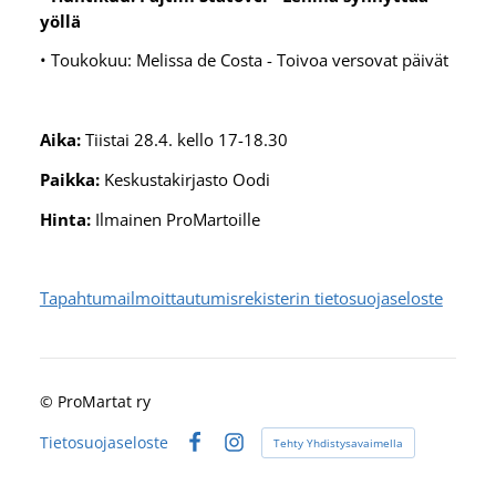
yöllä
• Toukokuu: Melissa de Costa - Toivoa versovat päivät
Aika:
Tiistai 28.4. kello 17-18.30
Paikka:
Keskustakirjasto Oodi
Hinta:
Ilmainen ProMartoille
Tapahtumailmoittautumisrekisterin tietosuojaseloste
©
ProMartat ry
Tietosuojaseloste
Tehty Yhdistysavaimella
Facebook
Instagram