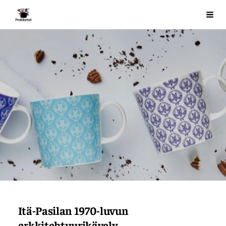
Siirry
ProMartat ry
Val
sivun
sisältöön
Itä-Pasilan 1970-luvun
arkkitehtuurikävely