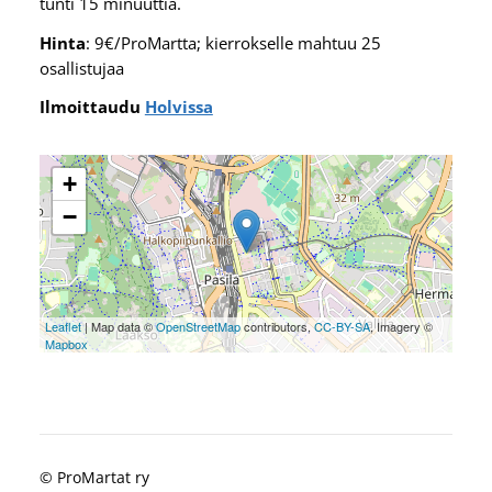
tunti 15 minuuttia.
Hinta
: 9€/ProMartta; kierrokselle mahtuu 25
osallistujaa
Ilmoittaudu
Holvissa
+
−
Leaflet
| Map data ©
OpenStreetMap
contributors,
CC-BY-SA
, Imagery ©
Mapbox
©
ProMartat ry