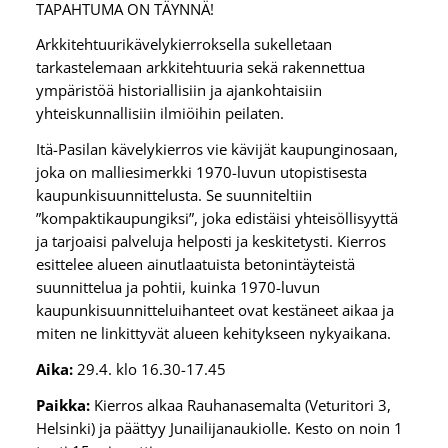
TAPAHTUMA ON TÄYNNÄ!
Arkkitehtuurikävelykierroksella sukelletaan
tarkastelemaan arkkitehtuuria sekä rakennettua
ympäristöä historiallisiin ja ajankohtaisiin
yhteiskunnallisiin ilmiöihin peilaten.
Itä-Pasilan kävelykierros vie kävijät kaupunginosaan,
joka on malliesimerkki 1970-luvun utopistisesta
kaupunkisuunnittelusta. Se suunniteltiin
”kompaktikaupungiksi”, joka edistäisi yhteisöllisyyttä
ja tarjoaisi palveluja helposti ja keskitetysti. Kierros
esittelee alueen ainutlaatuista betonintäyteistä
suunnittelua ja pohtii, kuinka 1970-luvun
kaupunkisuunnitteluihanteet ovat kestäneet aikaa ja
miten ne linkittyvät alueen kehitykseen nykyaikana.
Aika:
29.4. klo 16.30-17.45
Paikka:
Kierros alkaa Rauhanasemalta (Veturitori 3,
Helsinki) ja päättyy Junailijanaukiolle. Kesto on noin 1