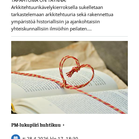
TAPAHTUMA ON TÄYNNÄ!
Arkkitehtuurikävelykierroksella sukelletaan
tarkastelemaan arkkitehtuuria sekä rakennettua
ympäristöä historiallisiin ja ajankohtaisiin
yhteiskunnallisiin ilmiöihin peilaten.…
PM-lukupiiri huhtikuu
ti 28.4.2026
klo 17
–
18:30