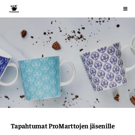
Siirry
ProMartat ry
Val
sivun
sisältöön
Tapahtumat ProMarttojen jäsenille