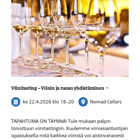
Viinitasting – Viinin ja ruoan yhdistäminen
ke 22.4.2026
klo 18
–
20
Nomad Cellars
TAPAHTUMA ON TÄYNNÄ! Tule mukaan paljon
toivottuun viinitastingiin. Kuulemme viiniasiantuntijan
opastuksella mitä kaikkea viinistä voi aistinvaraisesti