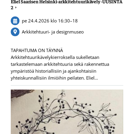
Eliel Saarisen Helsinki-arkkitehtuurikävely -UUSINTA
2
pe 24.4.2026
klo 16:30
–
18
Arkkitehtuuri- ja designmuseo
TAPAHTUMA ON TÄYNNÄ
Arkkitehtuurikävelykierroksella sukelletaan
tarkastelemaan arkkitehtuuria sekä rakennettua
ympäristöä historiallisiin ja ajankohtaisiin
yhteiskunnallisiin ilmiöihin peilaten. Eliel…