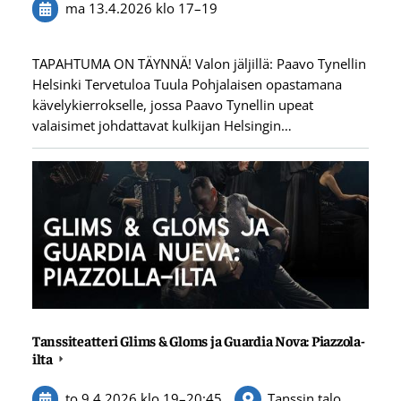
ma 13.4.2026
klo 17
–
19
TAPAHTUMA ON TÄYNNÄ! Valon jäljillä: Paavo Tynellin
Helsinki Tervetuloa Tuula Pohjalaisen opastamana
kävelykierrokselle, jossa Paavo Tynellin upeat
valaisimet johdattavat kulkijan Helsingin…
Tanssiteatteri Glims & Gloms ja Guardia Nova: Piazzola-
ilta
to 9.4.2026
klo 19
–
20:45
Tanssin talo