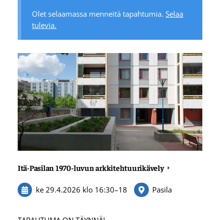
Olet selaamassa menneitä tapahtumia.
Selaa
tulevia.
Itä-Pasilan 1970-luvun arkkitehtuurikävely
ke 29.4.2026
klo 16:30
–
18
Pasila