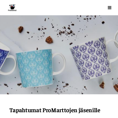
Siirry
ProMartat ry
Val
sivun
sisältöön
Tapahtumat ProMarttojen jäsenille