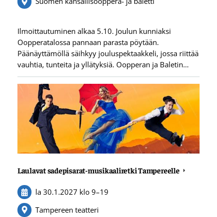
Suomen kansallisooppera- ja baletti
Ilmoittautuminen alkaa 5.10. Joulun kunniaksi
Oopperatalossa pannaan parasta pöytään.
Päänäyttämöllä säihkyy jouluspektaakkeli, jossa riittää
vauhtia, tunteita ja yllätyksiä. Oopperan ja Baletin…
Laulavat sadepisarat-musikaaliretki Tampereelle
la 30.1.2027
klo 9
–
19
Tampereen teatteri