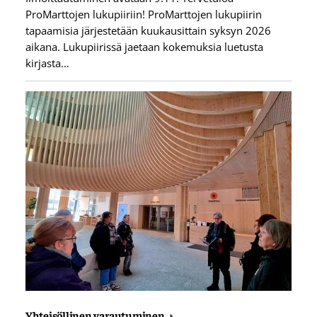
ProMarttojen lukupiiriin! ProMarttojen lukupiirin
tapaamisia järjestetään kuukausittain syksyn 2026
aikana. Lukupiirissä jaetaan kokemuksia luetusta
kirjasta…
Yhteisöllinen varautuminen